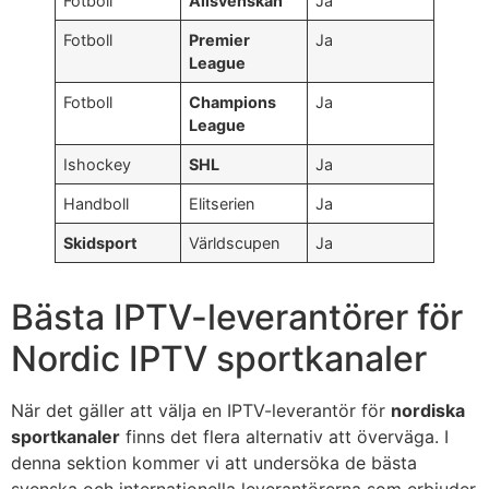
Fotboll
Allsvenskan
Ja
Fotboll
Premier
Ja
League
Fotboll
Champions
Ja
League
Ishockey
SHL
Ja
Handboll
Elitserien
Ja
Skidsport
Världscupen
Ja
Bästa IPTV-leverantörer för
Nordic IPTV sportkanaler
När det gäller att välja en IPTV-leverantör för
nordiska
sportkanaler
finns det flera alternativ att överväga. I
denna sektion kommer vi att undersöka de bästa
svenska och internationella leverantörerna som erbjuder